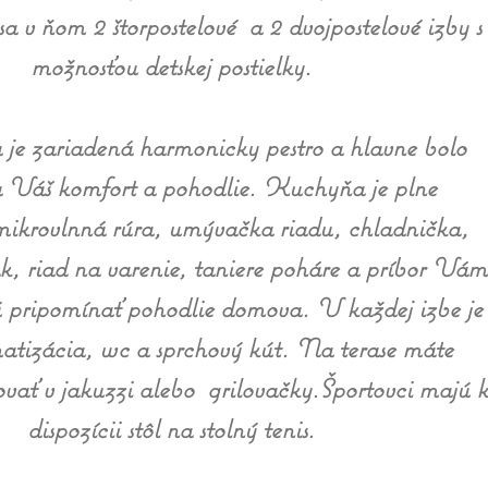
 v ňom 2 štorpostelové a 2 dvojpostelové izby s
možnosťou detskej postielky.
je zariadená harmonicky pestro a hlavne bolo
 Váš komfort a pohodlie. Kuchyňa je plne
mikrovlnná rúra, umývačka riadu, chladnička,
k, riad na varenie, taniere poháre a príbor Vám
ú pripomínať pohodlie domova. V každej izbe je
tizácia, wc a sprchový kút. Na terase máte
vať v jakuzzi alebo grilovačky.Športovci majú k
dispozícii stôl na stolný tenis.