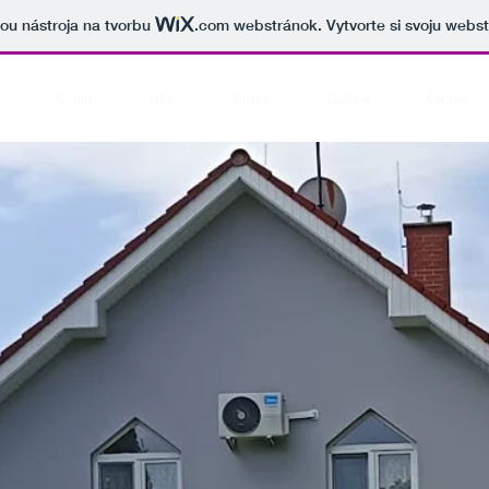
cou nástroja na tvorbu
.com
webstránok. Vytvorte si svoju webs
O nás
Izby
Služby
Galéria
Okolie