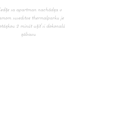
dže sa apartman nachádza v
amom susedstve thermalparku je
otázkou 2 minút užiť si dokonalú
zábavu