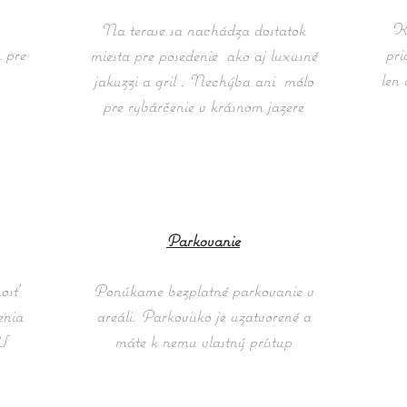
Ke
Na terase sa nachádza dostatok
 pre
pri
miesta pre posedenie ako aj luxusné
len 
jakuzzi a gril . Nechýba ani mólo
pre rybárčenie v krásnom jazere
Parkovanie
osť
Ponúkame bezplatné parkovanie v
enia
areáli. Parkovisko je uzatvorené a
TV
máte k nemu vlastný prístup