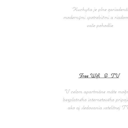
Kuchyňa je plne zariadená
modernými spotrebičmi a riadom
vaše pohodlie
Free Wifi & TV
V celom apartmáne máte možn
bezplatného internetového pripoj
ako aj sledovania satelitnej 