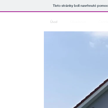
Tieto stránky boli navrhnuté pomo
Úvod
Obsadenosť
Cenník