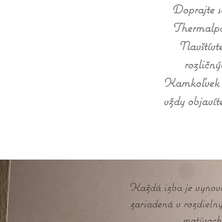
Doprajte s
Thermalpar
Navštívte
rozličný
Kamkoľvek sa
vždy objavít
Každá izba je vynov
zariadená v rozdieln
motívoch