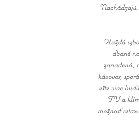
Nachádzajú sa
Každá izba 
dbané na
zariadená, 
kávovar, sporá
ešte viac bud
TV a klima
možnosť relaxo