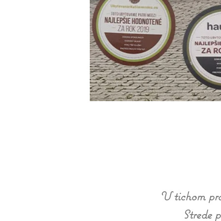
V tichom pro
Strede 