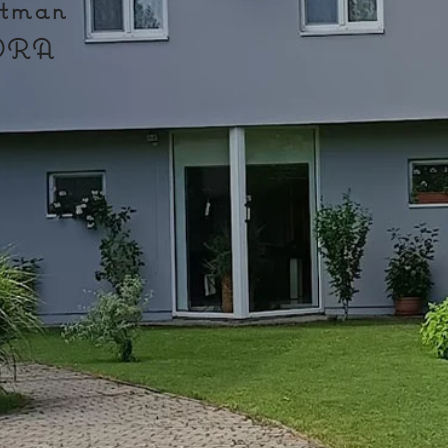
rtman
ÓRA