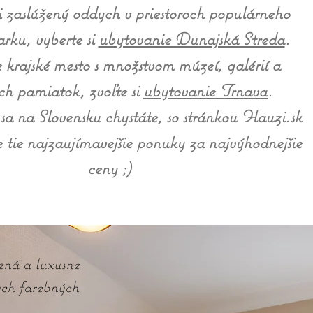
i zaslúžený oddych v priestoroch populárneho
ku, vyberte si
ubytovanie Dunajská Streda
.
 krajské mesto s množstvom múzeí, galérií a
ch pamiatok, zvoľte si
ubytovanie Trnava
.
 na Slovensku chystáte, so stránkou Hauzi.sk
e tie najzaujímavejšie ponuky za najvýhodnejšie
ceny ;)
ená a luxusne
ych farebných
.