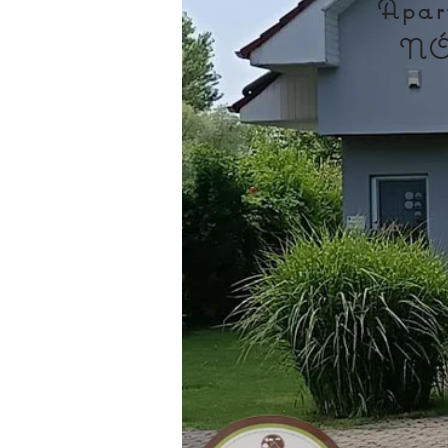
Apa
N